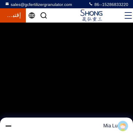
sales@gcfertilizergranulator.com
86--15286833220
إقتباس
Mia Lu