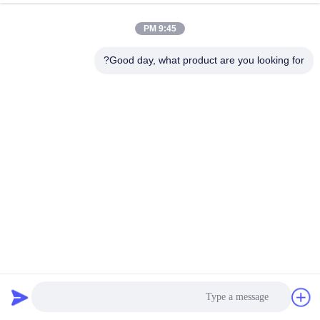
9:45 PM
Good day, what product are you looking for?
نوع جاف مزدوج الدوال الخصب حجرة الماكينة 380 فولت بناء
الفولاذ الكربوني
محبب السماد المركب
2026-05-12
51 الرؤى