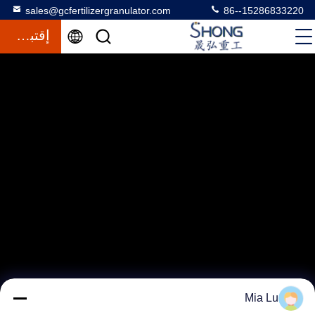
sales@gcfertilizergranulator.com
86--15286833220
إقتباس
Mia Lu