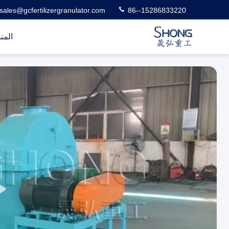
sales@gcfertilizergranulator.com
86--15286833220
المن