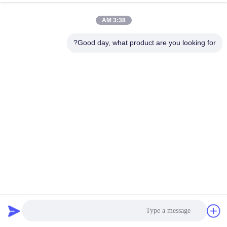
3:38 AM
Good day, what product are you looking for?
خط إنتاج السماد العضوي الأوتوماتيكي الكامل لمخلفات الدجاج /
الأبقار الخام
خط انتاج السماد العضوي
2026-01-19
411 الرؤى