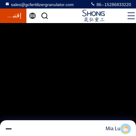
sales@gcfertilizergranulator.com
86--15286833220
إقتباس
Mia Lu