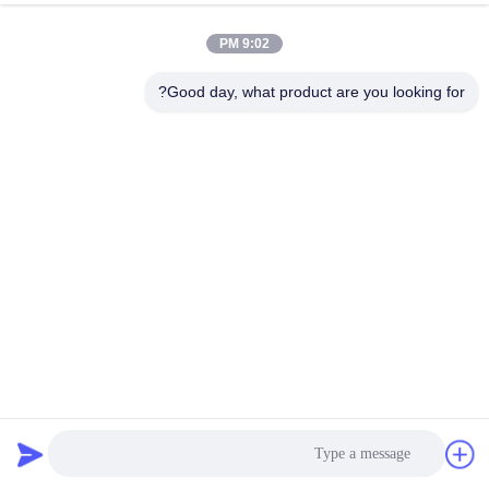
9:02 PM
Good day, what product are you looking for?
آلة تحبيب الأسمدة بمحتوى عضوي 100% بقوة 55 كيلو واط وسعة
5-7 طن/ساعة لمخلفات الحيوانات المتحللة
محبب الأسمدة العضوية
2026-04-20
221 الرؤى