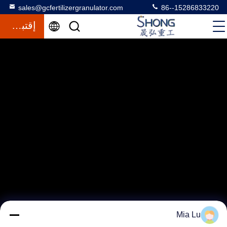
sales@gcfertilizergranulator.com
86--15286833220
إقتباس
Mia Lu