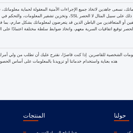
تك، نسعى جاهدين لاتخاذ جميع الإجراءات الأمنية المعقولة لحماية معلوماتك،
أو تلفها أو فقدها، بما في ذلك على سبيل المثال لا الحصر SSL، وتخزين تشفير ا
ظفين أو المتعاقدين من الباطن الذين قد يتعرضون لمعلوماتك بشكل صارم، بما ف
لحصر توقيع اتفاقيات السرية معهم، واتخاذ ضوابط سلطة مختلفة اعتمادًا على ا
علومات الشخصية للقاصرين. إذا كنت قاصرًا، نقترح عليك أن تطلب من ولي أم
هذه بعناية واستخدام خدماتنا أو تزويدنا بالمعلومات على أساس الحص
حولنا
المنتجات
كة
خط انتاج السماد العضوي