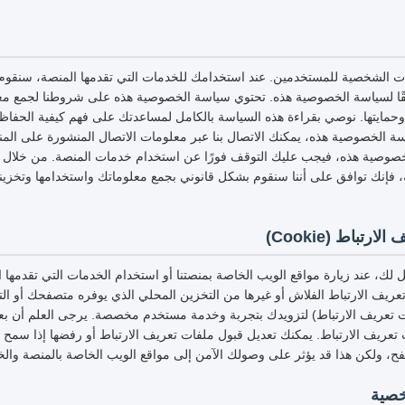
ات الشخصية للمستخدمين. عند استخدامك للخدمات التي تقدمها المنصة، سنقوم
قًا لسياسة الخصوصية هذه. تحتوي سياسة الخصوصية هذه على شروطنا لجمع مع
وحمايتها. نوصي بقراءة هذه السياسة بالكامل لمساعدتك على فهم كيفية الحفا
 الخصوصية هذه، يمكنك الاتصال بنا عبر معلومات الاتصال المنشورة على المنص
وصية هذه، فيجب عليك التوقف فورًا عن استخدام خدمات المنصة. من خلال ا
فإنك توافق على أننا سنقوم بشكل قانوني بجمع معلوماتك واستخدامها وتخزينها
تباط (Cookie)
لك، عند زيارة مواقع الويب الخاصة بمنصتنا أو استخدام الخدمات التي تقدمها
عريف الارتباط الفلاش أو غيرها من التخزين المحلي الذي يوفره متصفحك أو التط
ت تعريف الارتباط) لتزويدك بتجربة وخدمة مستخدم مخصصة. يرجى العلم أن بعض 
ت تعريف الارتباط. يمكنك تعديل قبول ملفات تعريف الارتباط أو رفضها إذا سمح
فح، ولكن هذا قد يؤثر على وصولك الآمن إلى مواقع الويب الخاصة بالمنصة والخ
خصية