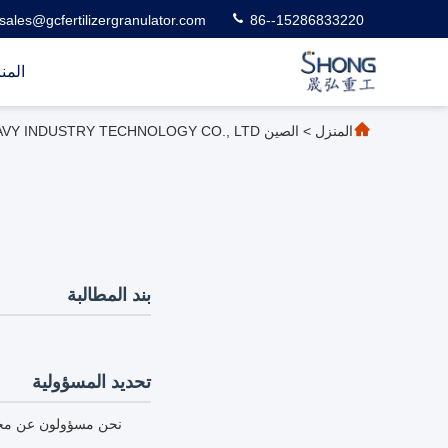
sales@gcfertilizergranulator.com
86--15286833220
المن
المنزل
>
الصين ZHENGZHOU SHENGHONG HEAVY INDUSTRY TECHNOLOGY CO., LTD. سياسة الخصوصية
بند المطالبة
تحديد المسؤولية
نحن مسؤولون عن محتوى