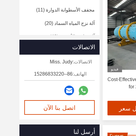
مجفف الأسطوانة الدوارة
(11)
آلة نزح المياه السماد
(20)
آلة تغليف الأسمدة
(42)
الاتصالات
النظام التلقائي بالكامل
(6)
الاتصالات:
Miss. Judy
معدات إزالة الغبار
(7)
فيديو
الهاتف:
86--15286833220
معدات الخلط
(37)
Cost-Effecti
for
معدات الأسمدة القابلة للذوبان في
الماء
(1)
اتصل بنا الآن
ل سعر
أرسل لنا