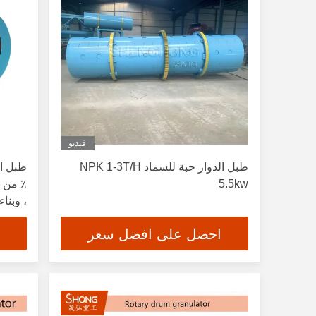
فيديو
طبل الدوار حبة للسماد NPK 1-3T/H
5.5kw
، وبناء
احصل على افضل سعر