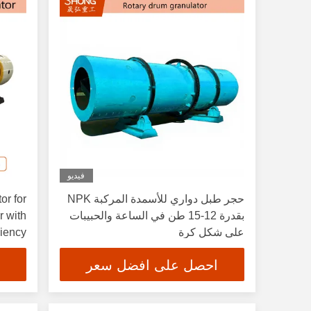
فيديو
حجر طبل دواري للأسمدة المركبة NPK
or for
بقدرة 12-15 طن في الساعة والحبيبات
r with
على شكل كرة
ciency
احصل على افضل سعر