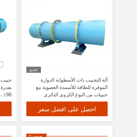
فيديو
آلة التحبيب ذات الأسطوانة الدوارة
الموفرة للطاقة للأسمدة العضوية مع
حبيبات من النوع الكروي الدائري
98٪ ، ومحاطة مضادة للالتصاق
والإنتاجية القصوى 15 طن / ساعة
احصل على افضل سعر