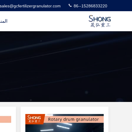
sales@gcfertilizergranulator.com
86--15286833220
المن