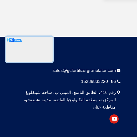
اتصل بنا
sales@gcfertilizergranulator.com
86--15286833220
رقم 416، الطابق التاسع، المبنى ب، ساحة شينغلونغ
المركزية، منطقة التكنولوجيا الفائقة، مدينة تشنغتشو،
مقاطعة خنان