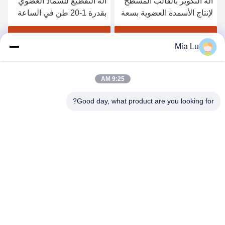
آلة التكوير بالقالب المسطح
آلة التقطيع للسماد العضوي
لإنتاج الأسمدة العضوية بسعة
بقدرة 1-20 طن في الساعة
1-4 طن في الساعة ومعدل
والحبيبات المستديرة 380
التحبيب ≥95%
فولت / 50 هرتز
احصل على افضل سعر
احصل على افضل سعر
Mia Lu
9:25 AM
Good day, what product are you looking for?
ZHENGZHOU SHENGHONG HEAVY
INDUSTRY TECHNOLOGY CO., LTD.
sales@gcfertilizergranulator.com
86--15286833220
رقم 416، الطابق التاسع، المبنى ب، ساحة شينغلونغ المركزية،
منطقة التكنولوجيا الفائقة، مدينة تشنغتشو، مقاطعة خنان