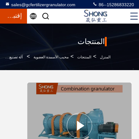
sales@gcfertilizergranulator.com
86--15286833220
إقتباس
المنتجات
>
>
>
المنزل
المنتجات
محبب الأسمدة العضوية
آلة تصنيع الأسمدة الخشبية الآلية بقدرة 5-15 طن / ساعة و 30 كيلوواط من الطاقة لإنتاج الأسمدة العضوية