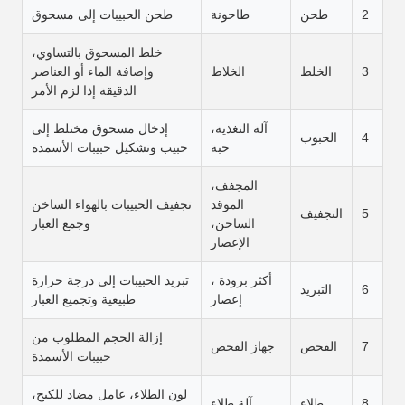
2
طحن
طاحونة
طحن الحبيبات إلى مسحوق
خلط المسحوق بالتساوي،
3
الخلط
الخلاط
وإضافة الماء أو العناصر
الدقيقة إذا لزم الأمر
آلة التغذية،
إدخال مسحوق مختلط إلى
4
الحبوب
حبة
حبيب وتشكيل حبيبات الأسمدة
المجفف،
الموقد
تجفيف الحبيبات بالهواء الساخن
5
التجفيف
الساخن،
وجمع الغبار
الإعصار
أكثر برودة ،
تبريد الحبيبات إلى درجة حرارة
6
التبريد
إعصار
طبيعية وتجميع الغبار
إزالة الحجم المطلوب من
7
الفحص
جهاز الفحص
حبيبات الأسمدة
لون الطلاء، عامل مضاد للكبح،
8
طلاء
آلة طلاء