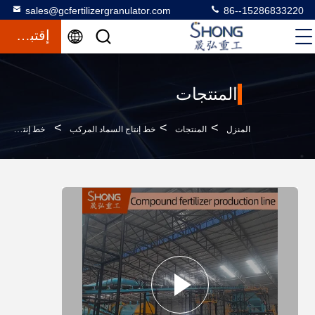
sales@gcfertilizergranulator.com
86--15286833220
إقتباس
المنتجات
>
>
>
المنزل
المنتجات
خط إنتاج السماد المركب
خط إنتاج الأسمدة المركبة NPK بقدرة عالية 12-15 طن في الساعة للحبيبات الشكل الكروي مع غطاء مقاوم للتآكل