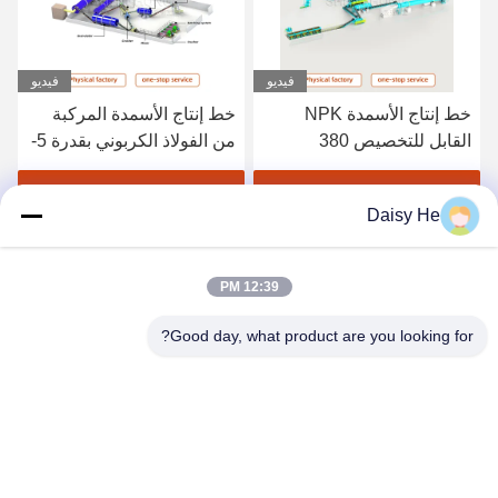
فيديو
فيديو
خط إنتاج الأسمدة NPK
خط إنتاج الأسمدة المركبة
القابل للتخصيص 380
من الفولاذ الكربوني بقدرة 5-
فولت/50 هرتز مع حجم
6 طن في الساعة للحبيبات
حبيبات 3-8 مم ومحبب
على شكل كرة
احصل على افضل سعر
احصل على افضل سعر
Daisy He
الأسطوانة الدوارة
12:39 PM
Good day, what product are you looking for?
ZHENGZHOU SHENGHONG HEAVY
INDUSTRY TECHNOLOGY CO., LTD.
sales@gcfertilizergranulator.com