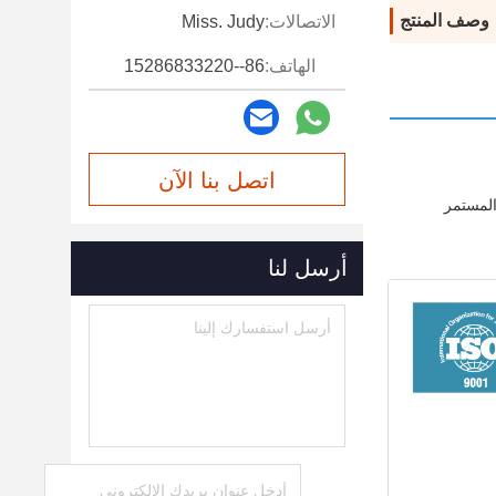
وصف المنتج
الاتصالات:
Miss. Judy
الهاتف:
86--15286833220
اتصل بنا الآن
المستمر
أرسل لنا