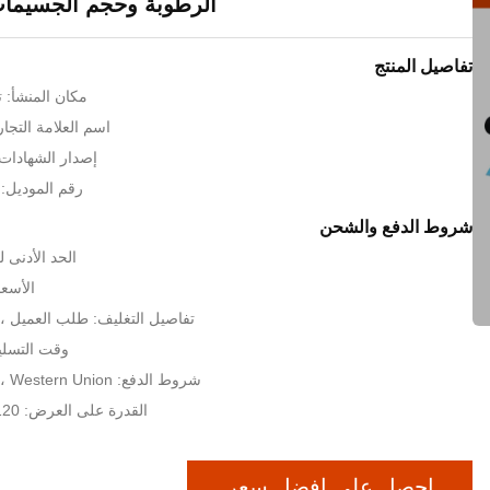
الرطوبة وحجم الجسيمات 1-mm
تفاصيل المنتج
مكان المنشأ: 
اسم العلامة التجارية: hong
إصدار الشهادات: , SGS, ISO
رقم الموديل: SHZ2-100/150
شروط الدفع والشحن
الحد الأدنى لكمية:
الأسعا
تفاصيل التغليف: طلب العميل ، 
وقت التسليم: 5-8 أيا
شروط الدفع: L/C ، T/T ، D/A ، Western Union
القدرة على العرض: 120 مجموعة شهريا
احصل على افضل سعر