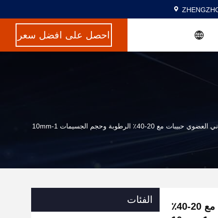
ZHENGZHO
احصل على افضل سعر
الفئات
75kw الدجاج السماد الرواني العضوي حبيبات مع 20-40٪