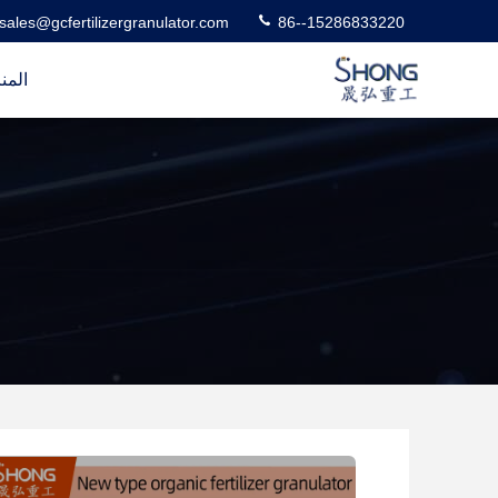
sales@gcfertilizergranulator.com
86--15286833220
المن