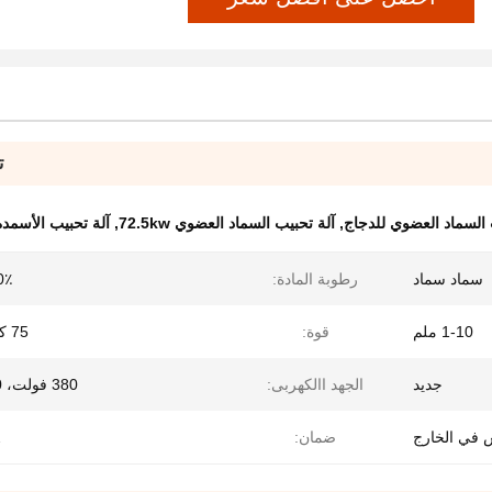
ت
السماد العضوي للدجاج
,
آلة تحبيب السماد العضوي 72.5kw
,
آلة تحبيب الأسمدة ال
سماد سماد
رطوبة المادة:
-40٪
1-10 ملم
قوة:
75 كيلو واط
جديد
الجهد االكهربى:
380 فولت، 50 هرتز
 في الخارج
ضمان:
2