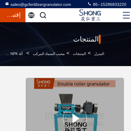
sales@gcfertilizergranulator.com
86--15286833220
إقتباس
المنتجات
>
>
>
المنزل
المنتجات
محبب السماد المركب
آلة NPK لتحليل الخصب المركب 15-22 كيلوواط للطحن المزدوج