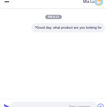
Mia Lu
إنتاج محسّن
8:15 PM
Good day, what product are you looking for?
ZHENGZHOU SHENGHONG HEAVY
INDUSTRY TECHNOLOGY CO., LTD.
sales@gcfertilizergranulator.com
86--15286833220
رقم 416، الطابق التاسع، المبنى ب، ساحة شينغلونغ المركزية،
منطقة التكنولوجيا الفائقة، مدينة تشنغتشو، مقاطعة خنان
الصين جودة جيدة خط انتاج السماد العضوي المورد. حقوق الطبع والنشر © 2018-
2026 ZHENGZHOU SHENGHONG HEAVY INDUSTRY TECHNOLOGY CO.,