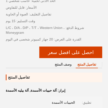
الحد الأدنى لكمية: حاسب شخصي 1
الأسعار: قابل للتفاوض
تفاصيل التغليف: العبوة أو الحاوية
وقت التسليم: 15 يوم
شروط الدفع: L/C ، D/A ، D/P ، T/T ، Western Union ،
Moneygram
القدرة على العرض: 20 جهاز كمبيوتر شخصى في اليوم
احصل على افضل سعر
تفاصيل المنتج
وصف المنتج
تفاصيل المنتج
إبراز:
آلة حبيبات الأسمدة
,
آلة بيليه الأسمدة
تطبيق:
الحبيبات الأسمدة