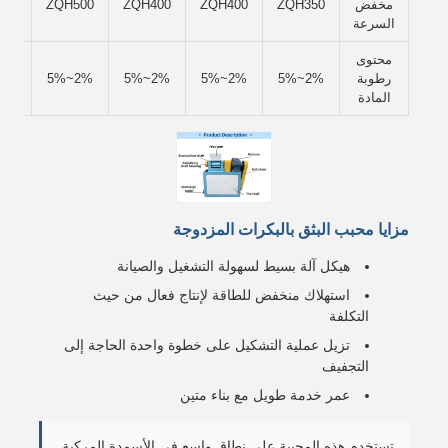
مخفض
ZQH350
ZQH400
ZQH400
ZQH500
مخ
السرعة
محتوى
رطوبة
2%~5%
2%~5%
2%~5%
2%~5%
2%~5%
المادة
مزايا محبب البثق بالبكرات المزدوجة
هيكل آلة بسيط لسهولة التشغيل والصيانة
استهلاك منخفض للطاقة لإنتاج فعال من حيث
التكلفة
تزيل عملية التشكيل على خطوة واحدة الحاجة إلى
التجفيف
عمر خدمة طويل مع بناء متين
تستخدم هذه المحببة على نطاق واسع في الأسمدة المركبة